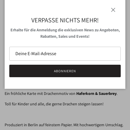
Schließen
VERPASSE NICHTS MEHR!
Erhalte für die Anmeldung die exklusiven News zu Angeboten,
IN DEN WARENKORB
Rabatten, Sales und Events!
Abholung bei
VAN NORD Store
verfügbar
Gewöhnlich fertig in 24 Stunden
ABONNIEREN
Shop-Informationen anzeigen
Ein fröhliche Karte mit Drachenmotiv von
Haferkorn & Sauerbrey
.
Toll für Kinder und alle, die gerne Drachen steigen lassen!
Produziert in Berlin auf feinstem Papier. Mit hochwertigem Umschlag.