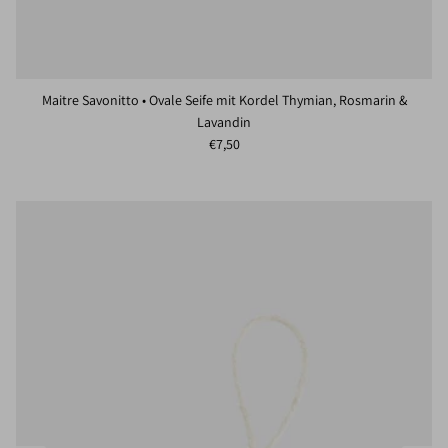
Maitre Savonitto • Ovale Seife mit Kordel Thymian, Rosmarin &
Lavandin
Normaler Preis
€7,50