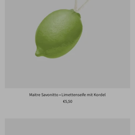
Maitre Savonitto • Limettenseife mit Kordel
Normaler Preis
€5,50