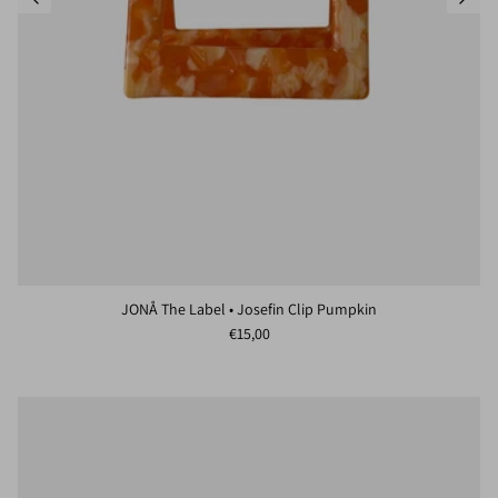
JONÅ The Label • Josefin Clip Pumpkin
Normaler Preis
€15,00