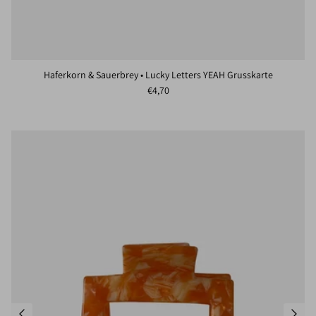
Haferkorn & Sauerbrey • Lucky Letters YEAH Grusskarte
Normaler Preis
€4,70