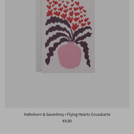
Haferkorn & Sauerbrey • Flying Hearts Grusskarte
Normaler Preis
€4,90