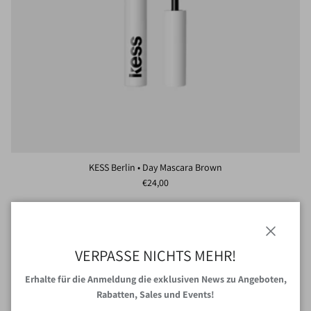
KESS Berlin • Day Mascara Brown
Normaler Preis
€24,00
Schließen
VERPASSE NICHTS MEHR!
Erhalte für die Anmeldung die exklusiven News zu Angeboten,
Rabatten, Sales und Events!