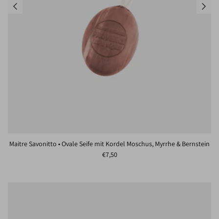
Maitre Savonitto • Ovale Seife mit Kordel Moschus, Myrrhe & Bernstein
Normaler Preis
€7,50