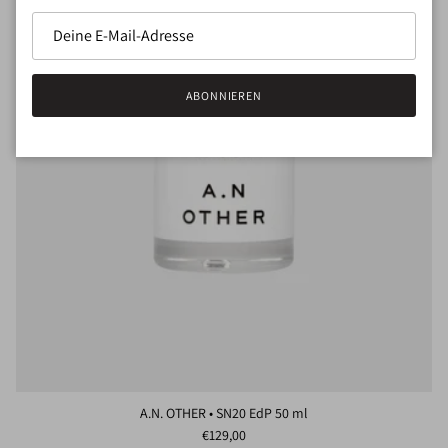
ABONNIEREN
A.N. OTHER • SN20 EdP 50 ml
Normaler Preis
€129,00