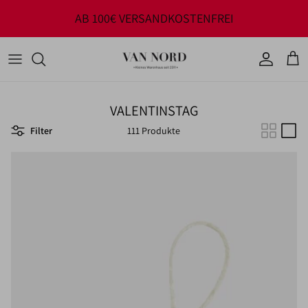
Direkt zum Inhalt
AB 100€ VERSANDKOSTENFREI
Konto
Ware
VALENTINSTAG
Filter
111 Produkte