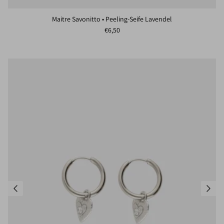
Maitre Savonitto • Peeling-Seife Lavendel
Normaler Preis
€6,50