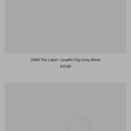
JONÅ The Label • Josefin Clip Grey Shiver
Normaler Preis
€15,00