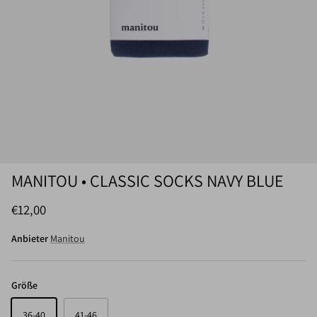
MANITOU • CLASSIC SOCKS NAVY BLUE
Normaler Preis
€12,00
Anbieter
Manitou
Größe
36-40
41-46