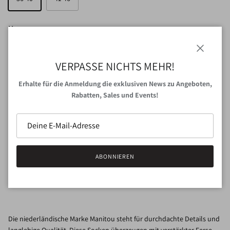
Menge
Schließen
VERPASSE NICHTS MEHR!
Erhalte für die Anmeldung die exklusiven News zu Angeboten,
IN DEN WARENKORB
Rabatten, Sales und Events!
JETZT ZUM CHECKOUT
ABONNIEREN
Abholung bei
VAN NORD Store
verfügbar
Gewöhnlich fertig in 24 Stunden
Shop-Informationen anzeigen
Die niederländische Marke Manitou steht für durchdachte Details und
langlebige Qualität. Diese Socken überzeugen mit verstärkter Ferse