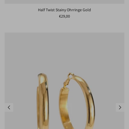
Half Twist Stainy Ohrringe Gold
Normaler Preis
€29,00