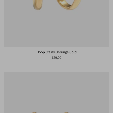
Hoop Stainy Ohrringe Gold
Normaler Preis
€29,00