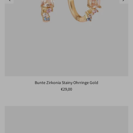
Bunte Zirkonia Stainy Ohrringe Gold
Normaler Preis
€29,00