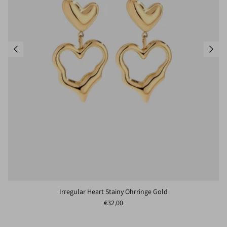
Irregular Heart Stainy Ohrringe Gold
Normaler Preis
€32,00