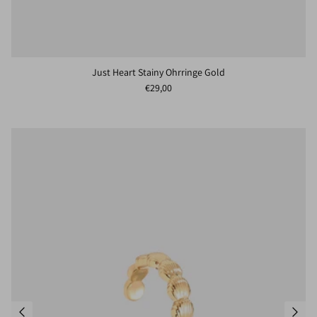
Just Heart Stainy Ohrringe Gold
Normaler Preis
€29,00