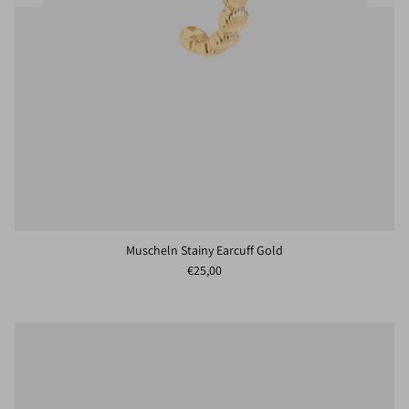
Muscheln Stainy Earcuff Gold
Normaler Preis
€25,00