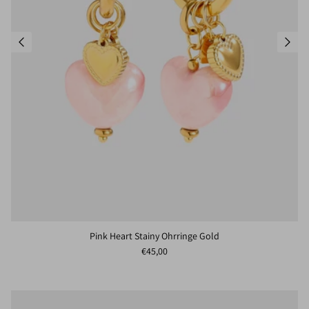
Pink Heart Stainy Ohrringe Gold
Normaler Preis
€45,00