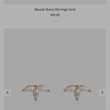
Barock Stainy Ohrringe Gold
Normaler Preis
€45,00