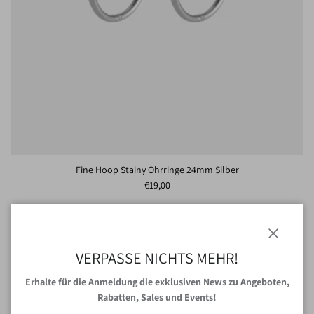
Fine Hoop Stainy Ohrringe 24mm Silber
Normaler Preis
€19,00
Schließen
VERPASSE NICHTS MEHR!
Erhalte für die Anmeldung die exklusiven News zu Angeboten,
Rabatten, Sales und Events!