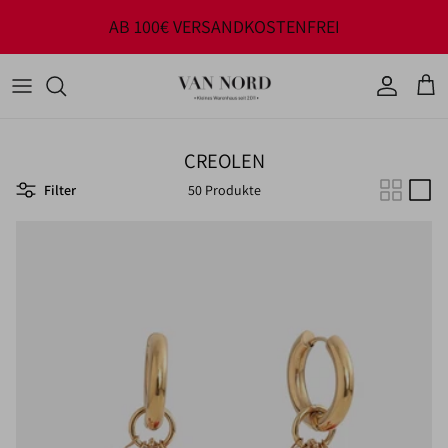
Direkt zum Inhalt
AB 100€ VERSANDKOSTENFREI
Konto
Ware
CREOLEN
Filter
50 Produkte