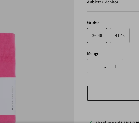
Anbieter
Manitou
Größe
36-40
41-46
Menge
Abholung bei
VAN NORD
Gewöhnlich fertig in 24 Stun
Shop-Informationen anzeigen