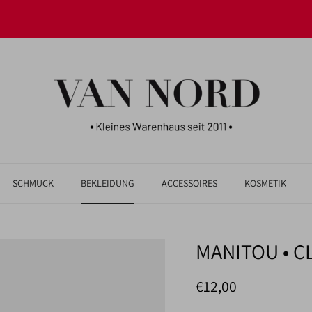
JETZT UNSERE NEUHEITEN ENTDECKEN!
SCHMUCK
BEKLEIDUNG
ACCESSOIRES
KOSMETIK
MANITOU • C
Normaler Preis
€12,00