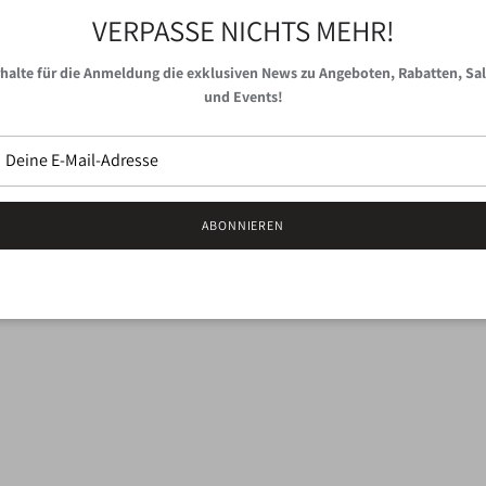
VERPASSE NICHTS MEHR!
Die Socken von Manitou ver
halte für die Anmeldung die exklusiven News zu Angeboten, Rabatten, Sa
Design. Handgekettelt für e
und Events!
und Spitze.Ideal für lange 
außergewöhnlich weich, wäh
eleganten Look sorgen.
Manitou ist eine kleine Man
kompromissloser Qualität v
ABONNIEREN
Material:
75% Combed Cotto