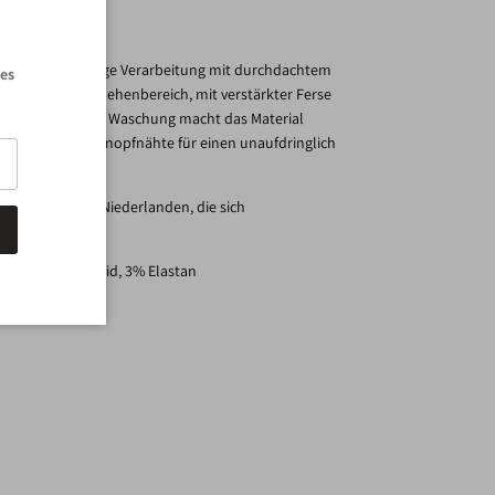
Schließen
einen hochwertige Verarbeitung mit durchdachtem
les
inen nahtfreien Zehenbereich, mit verstärkter Ferse
Tage. Die spezielle Waschung macht das Material
rend dezente Knopfnähte für einen unaufdringlich
ufaktur aus den Niederlanden, die sich
erschrieben hat.
n, 22% Polyamid, 3% Elastan