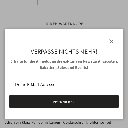
IN DEN WARENKORB
JETZT ZUM CHECKOUT
Schließen
VERPASSE NICHTS MEHR!
Abholung bei
VAN NORD Store
verfügbar
Erhalte für die Anmeldung die exklusiven News zu Angeboten,
Gewöhnlich fertig in 24 Stunden
Rabatten, Sales und Events!
Shop-Informationen anzeigen
Ein vielseitiges Tuch von
WAYDA
.
ABONNIEREN
Es kühlt im Sommer, es wärmt im Winter - Muselin stammt traditionell
aus Indien und wird dort mit Vorliebe verwendet. Alle Tücher sind
stückgefärbt, es wird auf das Bleichen des Stoffes verzichtet. Jetzt
schon ein Klassiker, der in keinem Kleiderschrank fehlen sollte!