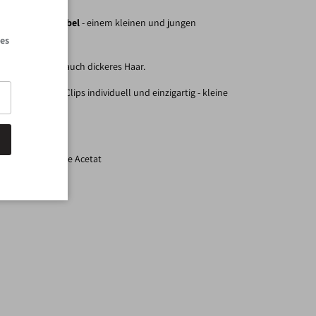
Schließen
von
JONÅ The Label
- einem kleinen und jungen
.
les
ür feineres, als auch dickeres Haar.
ird, sind alle Clips individuell und einzigartig - kleine
aher auftreten.
liches Cellulose Acetat