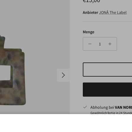
Anbieter
JONÅ The Label
Menge
Nächste
Abholung bei
VAN NORD
Gewöhnlich fertig in 24 Stun
Shop-Informationen anzeigen