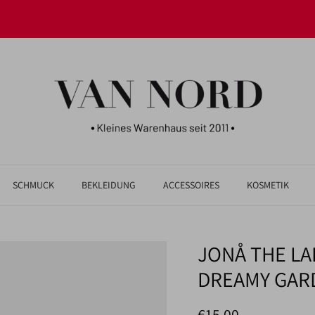
JETZT UNSERE NEUHEITEN ENTDECKEN!
SCHMUCK
BEKLEIDUNG
ACCESSOIRES
KOSMETIK
JONÅ THE LAB
DREAMY GAR
Normaler Preis
€15,00