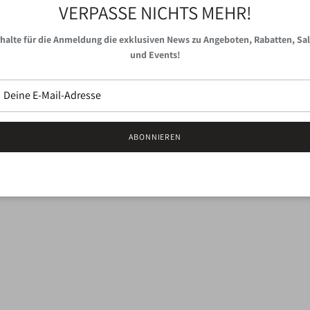
VERPASSE NICHTS MEHR!
Eine schöne Haarklammer 
Unternehmen aus Hamburg
halte für die Anmeldung die exklusiven News zu Angeboten, Rabatten, Sa
und Events!
JOSEFIN eignet sich sowohl f
Da das Acetat handgegossen w
Farbabweichungen können d
Abmessung:
5 x 4 x 3 cm
ABONNIEREN
Material:
100% umweltfreund