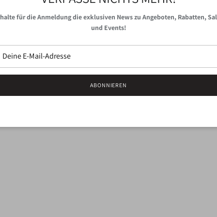
Anhängern aus Perlen, Natur
halte für die Anmeldung die exklusiven News zu Angeboten, Rabatten, Sa
und Events!
Material:
100 % Edelstahl, G
Abmessung:
60 x 30 mm
ABONNIEREN