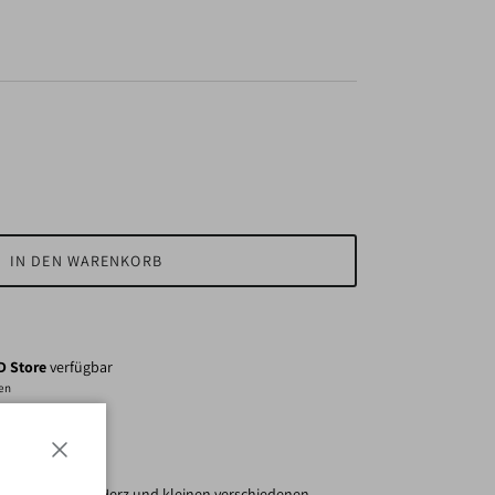
IN DEN WARENKORB
 Store
verfügbar
den
Schließen
 einem großen Herz und kleinen verschiedenen