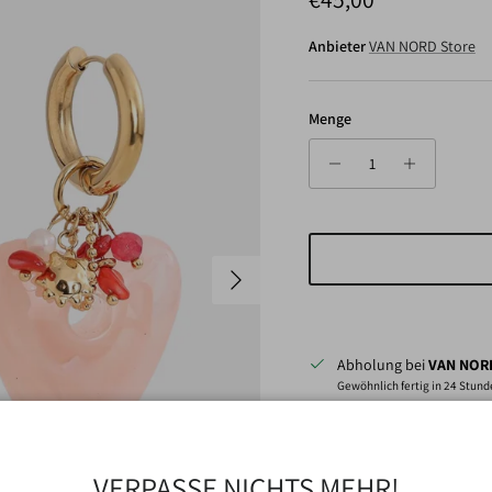
Anbieter
VAN NORD Store
Menge
Nächste
Abholung bei
VAN NORD
Gewöhnlich fertig in 24 Stun
Shop-Informationen anzeigen
VERPASSE NICHTS MEHR!
Wunderschöne Ohrringe mit