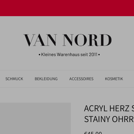
JETZT UNSERE NEUHEITEN ENTDECKEN!
SCHMUCK
BEKLEIDUNG
ACCESSOIRES
KOSMETIK
ACRYL HERZ
STAINY OHRR
Normaler Preis
€45,00