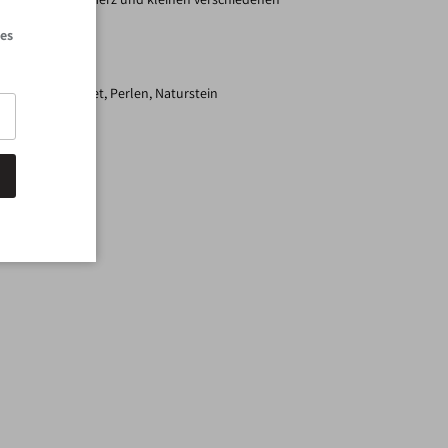
stein und Acryl.
les
elbgold vergoldet, Perlen, Naturstein