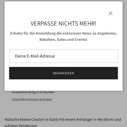
Menge
Schließen
VERPASSE NICHTS MEHR!
Erhalte für die Anmeldung die exklusiven News zu Angeboten,
Rabatten, Sales und Events!
IN DEN WARENKORB
JETZT ZUM CHECKOUT
ABONNIEREN
Abholung bei
VAN NORD Store
verfügbar
Gewöhnlich fertig in 24 Stunden
Shop-Informationen anzeigen
Hübsche kleine Creolen in Gold mit einem Anhänger in Herzform und
schöner Verzierung.