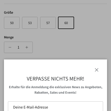
Größe
50
53
57
60
Menge
IN DEN WARENKORB
Schließen
VERPASSE NICHTS MEHR!
Erhalte für die Anmeldung die exklusiven News zu Angeboten,
Rabatten, Sales und Events!
Abholung bei
VAN NORD Store
verfügbar
Gewöhnlich fertig in 24 Stunden
Shop-Informationen anzeigen