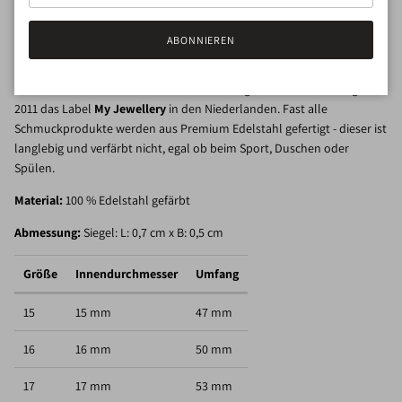
Ein schöner goldfarbener Siegelring im Vintage Look - leicht verspielt
ABONNIEREN
und romantisch.
Aus ihrer Leidenschaft für Schmuck heraus gründete Sharon Hilgers
2011 das Label
My Jewellery
in den Niederlanden. Fast alle
Schmuckprodukte werden aus Premium Edelstahl gefertigt - dieser ist
langlebig und verfärbt nicht, egal ob beim Sport, Duschen oder
Spülen.
Material:
100 % Edelstahl gefärbt
Abmessung:
Siegel: L: 0,7 cm x B: 0,5 cm
Größe
Innendurchmesser
Umfang
15
15 mm
47 mm
16
16 mm
50 mm
17
17 mm
53 mm