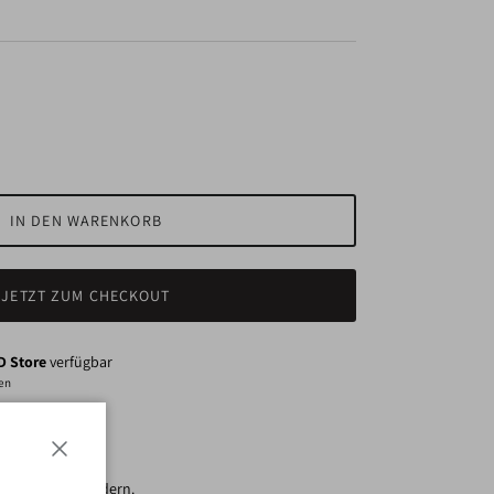
IN DEN WARENKORB
JETZT ZUM CHECKOUT
 Store
verfügbar
den
Schließen
ichen Kettengliedern.