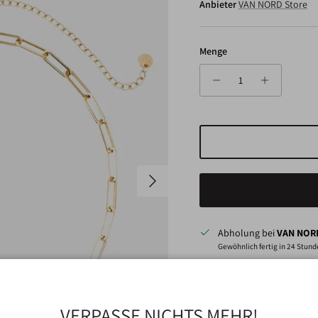
Anbieter
VAN NORD Store
Menge
Nächste
Abholung bei
VAN NORD
Gewöhnlich fertig in 24 Stun
Shop-Informationen anzeigen
VERPASSE NICHTS MEHR!
Eine schöne Kette mit längl