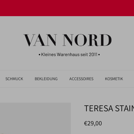
JETZT UNSERE NEUHEITEN ENTDECKEN!
SCHMUCK
BEKLEIDUNG
ACCESSOIRES
KOSMETIK
TERESA STAI
Normaler Preis
€29,00