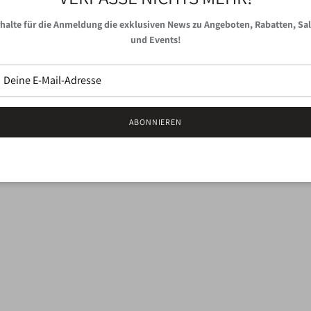
halte für die Anmeldung die exklusiven News zu Angeboten, Rabatten, Sa
und Events!
Material:
100 % Edelstahl, G
Abmessung:
L: 45cm + 5cm 
ABONNIEREN