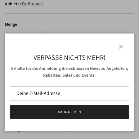
Anbieter
Dr. Bronner
Menge
Schließen
VERPASSE NICHTS MEHR!
IN DEN WARENKORB
Erhalte für die Anmeldung die exklusiven News zu Angeboten,
Rabatten, Sales und Events!
Abholung bei
VAN NORD Store
verfügbar
Gewöhnlich fertig in 24 Stunden
Shop-Informationen anzeigen
ABONNIEREN
Das Original! 18-in-1! Zum Duschen, Händewaschen & mehr.