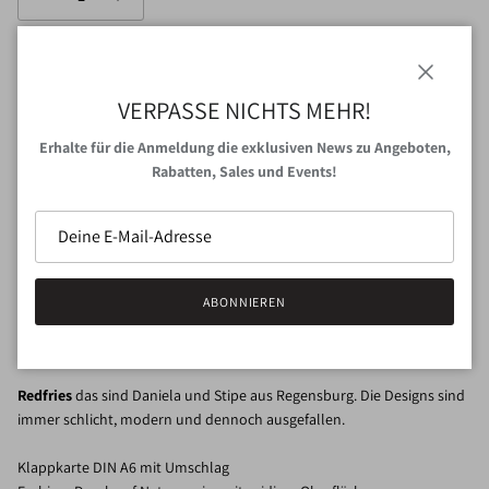
IN DEN WARENKORB
Schließen
VERPASSE NICHTS MEHR!
Erhalte für die Anmeldung die exklusiven News zu Angeboten,
JETZT ZUM CHECKOUT
Rabatten, Sales und Events!
Abholung bei
VAN NORD Store
verfügbar
Gewöhnlich fertig in 24 Stunden
Shop-Informationen anzeigen
ABONNIEREN
Redfries
das sind Daniela und Stipe aus Regensburg. Die Designs sind
immer schlicht, modern und dennoch ausgefallen.
Klappkarte DIN A6 mit Umschlag