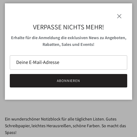
Menge
Schließen
VERPASSE NICHTS MEHR!
Erhalte für die Anmeldung die exklusiven News zu Angeboten,
Rabatten, Sales und Events!
IN DEN WARENKORB
ABONNIEREN
Abholung bei
VAN NORD Store
verfügbar
Gewöhnlich fertig in 24 Stunden
Shop-Informationen anzeigen
Ein wunderschöner Notizblock für alle täglichen Listen. Gutes
Schreibpapier, leichtes Herausreißen, schöne Farben. So macht das
Spass!