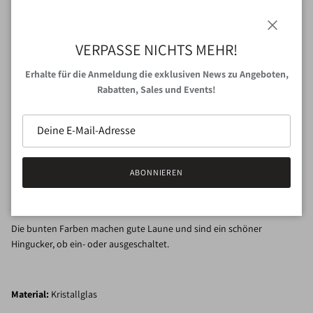
Anbieter
Au Maison
Schließen
VERPASSE NICHTS MEHR!
Menge
Erhalte für die Anmeldung die exklusiven News zu Angeboten,
Rabatten, Sales und Events!
AUSVERKAUFT
ABONNIEREN
Ein tolle portable Tischleuchte von
Au Maison
.
Die bunten Farben machen gute Laune und sind ein schöner
Hingucker, ob ein- oder ausgeschaltet.
Material:
Kristallglas