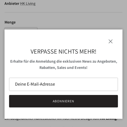
Anbieter
HK Living
Menge
Schließen
VERPASSE NICHTS MEHR!
IN DEN WARENKORB
Erhalte für die Anmeldung die exklusiven News zu Angeboten,
Rabatten, Sales und Events!
Abholung bei
VAN NORD Store
verfügbar
Gewöhnlich fertig in 24 Stunden
Shop-Informationen anzeigen
ABONNIEREN
Ein ausgefallener Kaffeebecher im 70er Retro Design von
HK Living
.