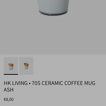
HK LIVING • 70S CERAMIC COFFEE MUG
ASH
Normaler Preis
€8,00