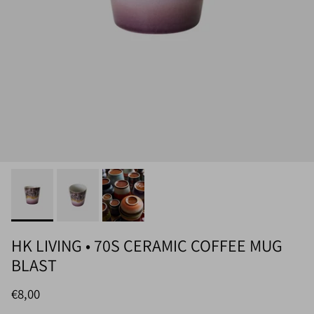
HK LIVING • 70S CERAMIC COFFEE MUG
BLAST
Normaler Preis
€8,00