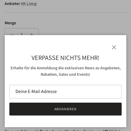
Anbieter
HK Living
Menge
Schließen
VERPASSE NICHTS MEHR!
IN DEN WARENKORB
Erhalte für die Anmeldung die exklusiven News zu Angeboten,
Rabatten, Sales und Events!
JETZT ZUM CHECKOUT
Abholung bei
VAN NORD Store
verfügbar
Gewöhnlich fertig in 24 Stunden
ABONNIEREN
Shop-Informationen anzeigen