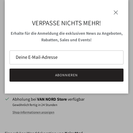
Anbieter
KaisuMari
Schließen
VERPASSE NICHTS MEHR!
Menge
Erhalte für die Anmeldung die exklusiven News zu Angeboten,
Rabatten, Sales und Events!
IN DEN WARENKORB
ABONNIEREN
JETZT ZUM CHECKOUT
Abholung bei
VAN NORD Store
verfügbar
Gewöhnlich fertig in 24 Stunden
Shop-Informationen anzeigen