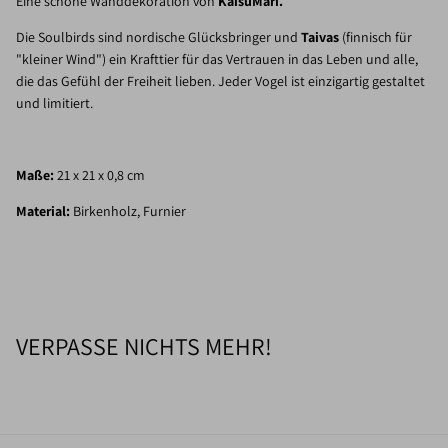
Eine schöne Wanddekoration von
KaisuMari.
Die Soulbirds sind nordische Glücksbringer und
Taivas
(finnisch für
"kleiner Wind") ein Krafttier für das Vertrauen in das Leben und alle,
die das Gefühl der Freiheit lieben. Jeder Vogel ist einzigartig gestaltet
und limitiert.
Maße:
21 x 21 x 0,8 cm
Material:
Birkenholz, Furnier
VERPASSE NICHTS MEHR!