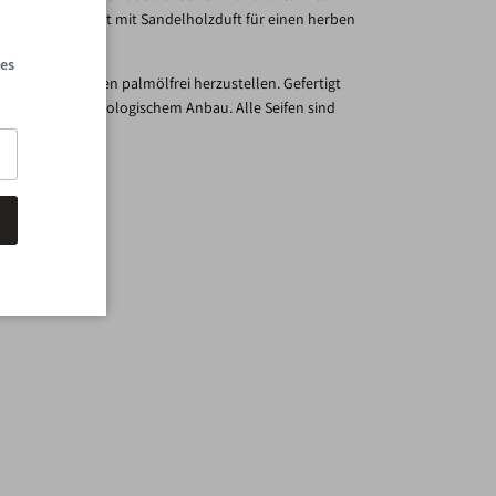
Schließen
idelberg. Veredelt mit Sandelholzduft für einen herben
les
 gesetzt, alle Seifen palmölfrei herzustellen. Gefertigt
us kontrolliert biologischem Anbau. Alle Seifen sind
Farbstoffen.