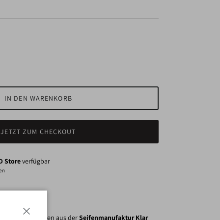
IN DEN WARENKORB
JETZT ZUM CHECKOUT
 Store
verfügbar
den
nur) für den Herren aus der
Seifenmanufaktur Klar