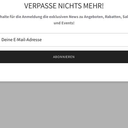
VERPASSE NICHTS MEHR!
produziert in der Region He
Duft.
halte für die Anmeldung die exklusiven News zu Angeboten, Rabatten, Sa
Klar Seifen hat sich das Ziel
und Events!
aus rein pflanzlichen Ölen a
vegan. Frei von künstlichen 
ABONNIEREN
100 g Stück