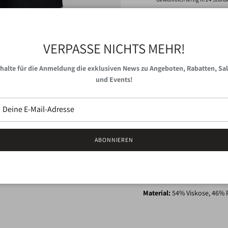
Shop-Informationen anzeigen
VERPASSE NICHTS MEHR!
Der Nulillypilly Rock von NÜ
seiner klassischen Silhouet
halte für die Anmeldung die exklusiven News zu Angeboten, Rabatten, Sa
knielange Länge und der wei
und Events!
für die kühlere Jahreszeit, 
Kombiniert mit Pullover, B
stilvoller Herbst oder Winte
Bewegung mit und verleiht d
ABONNIEREN
Das dänische Label
NÜMPH
Bekleidung, die durch beson
bestechen. Alle Produkte we
Kleiderschrank nicht mehr 
Material:
54% Viskose, 46%