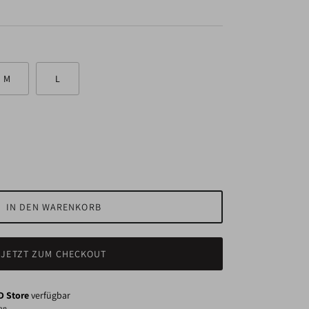
M
L
IN DEN WARENKORB
JETZT ZUM CHECKOUT
 Store
verfügbar
den