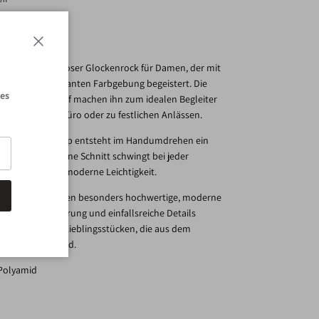
Schließen
MPH ist ein zeitloser Glockenrock für Damen, der mit
te und einer eleganten Farbgebung begeistert. Die
les
ch fallende Stoff machen ihn zum idealen Begleiter
ob im Alltag, im Büro oder zu festlichen Anlässen.
luse oder Stricktop entsteht im Handumdrehen ein
rlook. Der feminine Schnitt schwingt bei jeder
em Outfit eine moderne Leichtigkeit.
kreiert seit Jahren besonders hochwertige, moderne
dere Schnittführung und einfallsreiche Details
rden sofort zu Lieblingsstücken, die aus dem
wegzudenken sind.
 Polyamid