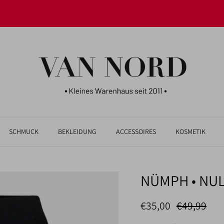
JETZT UNSERE NEUHEITEN ENTDECKEN!
SCHMUCK
BEKLEIDUNG
ACCESSOIRES
KOSMETIK
NÜMPH • NULI
Verkaufspreis
Normaler P
€35,00
€49,99