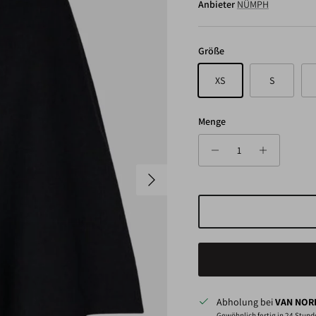
Anbieter
NÜMPH
Größe
XS
S
Menge
Nächste
Abholung bei
VAN NORD
Gewöhnlich fertig in 24 Stun