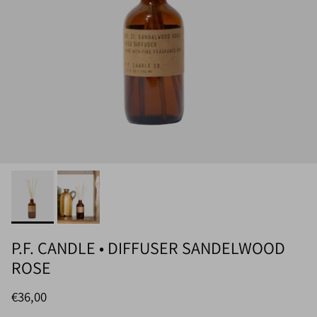
P.F. CANDLE • DIFFUSER SANDELWOOD
ROSE
Normaler Preis
€36,00