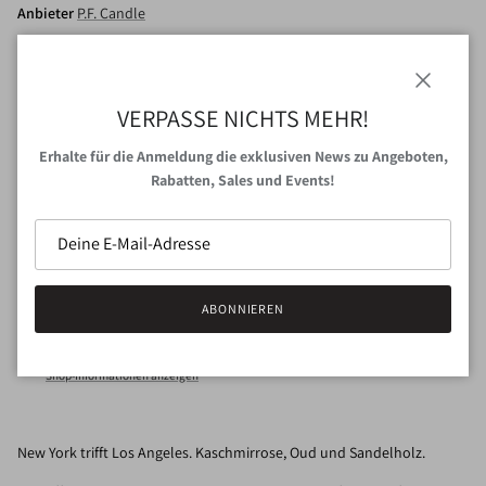
Anbieter
P.F. Candle
Menge
Schließen
VERPASSE NICHTS MEHR!
Erhalte für die Anmeldung die exklusiven News zu Angeboten,
Rabatten, Sales und Events!
IN DEN WARENKORB
ABONNIEREN
Abholung bei
VAN NORD Store
verfügbar
Gewöhnlich fertig in 24 Stunden
Shop-Informationen anzeigen
New York trifft Los Angeles. Kaschmirrose, Oud und Sandelholz.