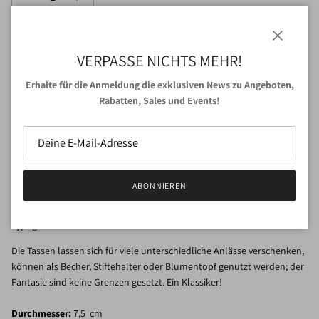
Schließen
VERPASSE NICHTS MEHR!
IN DEN WARENKORB
Erhalte für die Anmeldung die exklusiven News zu Angeboten,
Rabatten, Sales und Events!
Abholung bei
VAN NORD Store
verfügbar
Gewöhnlich fertig in 24 Stunden
Shop-Informationen anzeigen
ABONNIEREN
Playtype
ist eine in Kopenhagen ansässige Designagentur für
Typografie.
Die Tassen lassen sich für viele unterschiedliche Anlässe verschenken,
können als Becher, Stiftehalter oder Blumentopf genutzt werden; der
Fantasie sind keine Grenzen gesetzt. Ein Klassiker!
Durchmesser:
7,5 cm