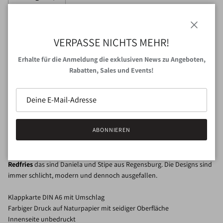
Schließen
VERPASSE NICHTS MEHR!
IN DEN WARENKORB
Erhalte für die Anmeldung die exklusiven News zu Angeboten,
Rabatten, Sales und Events!
Abholung bei
VAN NORD Store
verfügbar
Gewöhnlich fertig in 24 Stunden
Shop-Informationen anzeigen
ABONNIEREN
Redfries
das sind Daniela und Stipe aus Regensburg. Die Designs sind
immer schlicht, modern und dennoch ausgefallen.
Klappkarte DIN A6 mit Umschlag
Farbiger Druck auf Naturpapier mit seidiger Oberfläche
Innenseite unbedruckt