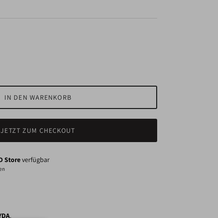
IN DEN WARENKORB
JETZT ZUM CHECKOUT
 Store
verfügbar
den
YDA
.