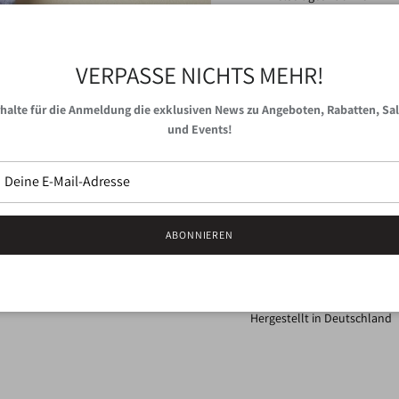
Es kühlt im Sommer, es wärm
und wird dort mit Vorliebe v
das Bleichen des Stoffes verz
VERPASSE NICHTS MEHR!
Kleiderschrank fehlen sollte
halte für die Anmeldung die exklusiven News zu Angeboten, Rabatten, Sa
Materialzusammensetzung
und Events!
Maße:
140 x 140 cm
Reinigungshinweis:
30-40° Wasch-Empfehlung (Fa
ABONNIEREN
Trocknen im Trockner stärk
Hergestellt in Deutschland