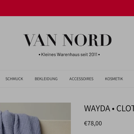
JETZT UNSERE NEUHEITEN ENTDECKEN!
SCHMUCK
BEKLEIDUNG
ACCESSOIRES
KOSMETIK
WAYDA • CLO
Normaler Preis
€78,00