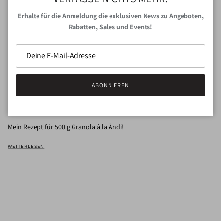
Erhalte für die Anmeldung die exklusiven News zu Angeboten,
Rabatten, Sales und Events!
SELFMADE GRANOLA - EINFACH, SCHNELL
ABONNIEREN
UND SOOO LECKER!
12. April 2021
—
Andrea Ennen
Getaggt:
Food
Foodpreparation
Granola
Selfmade
Mein Rezept für 500 g Granola à la Ändi!
WEITERLESEN